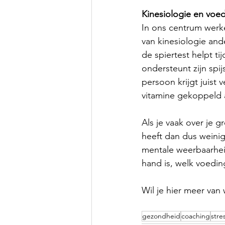
Kinesiologie en voe
In ons centrum werk
van kinesiologie and
de spiertest helpt t
ondersteunt zijn spij
persoon krijgt juist 
vitamine gekoppeld
Als je vaak over je g
heeft dan dus weinig
mentale weerbaarhei
hand is, welk voedi
Wil je hier meer va
gezondheid
coaching
stre