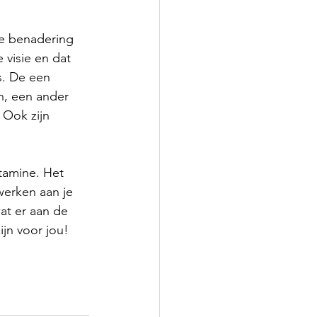
e benadering 
 visie en dat 
s. De een 
en, een ander 
 Ook zijn 
itamine. Het 
werken aan je 
at er aan de 
jn voor jou! 