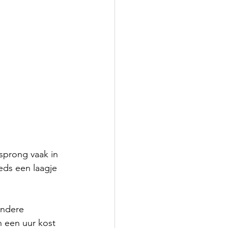
sprong vaak in 
eds een laagje 
andere 
n een uur kost 