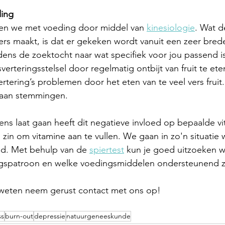
ding
en we met voeding door middel van 
kinesiologie
. Wat d
ers maakt, is dat er gekeken wordt vanuit een zeer brede
ijdens de zoektocht naar wat specifiek voor jou passend i
sverteringsstelsel door regelmatig ontbijt van fruit te et
vertering’s problemen door het eten van te veel vers fruit.
 aan stemmingen. 
rens laat gaan heeft dit negatieve invloed op bepaalde v
 zin om vitamine aan te vullen. We gaan in zo'n situatie 
d. Met behulp van de 
spiertest
 kun je goed uitzoeken w
ngspatroon en welke voedingsmiddelen ondersteunend zi
n weten neem gerust contact met ons op!
ss
burn-out
depressie
natuurgeneeskunde