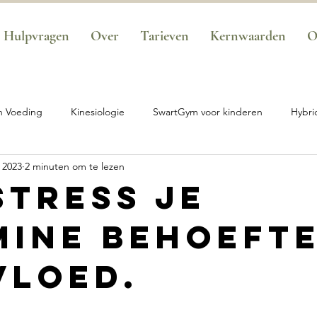
Hulpvragen
Over
Tarieven
Kernwaarden
O
n Voeding
Kinesiologie
SwartGym voor kinderen
Hybri
n 2023
2 minuten om te lezen
t van koude
SwartGym voor sporters
Aanbod
SwartGy
stress je
mine behoeft
 Performance
Basis Traject - Transformatie
SwartGym Kinde
vloed.