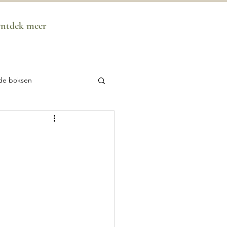
ntdek meer
de boksen
m Mystery School
e
ren