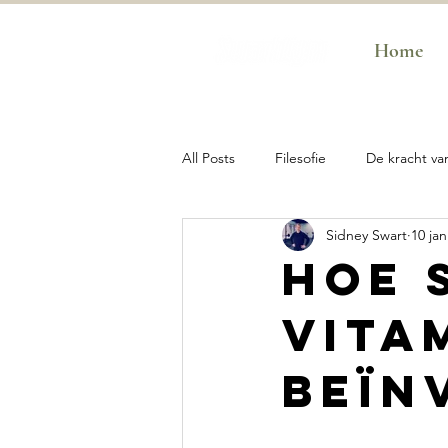
Home
All Posts
Filesofie
De kracht va
Sidney Swart
10 ja
De kracht van Adem
De krach
Hoe 
vita
SwartGym Business
SwartGym
beïn