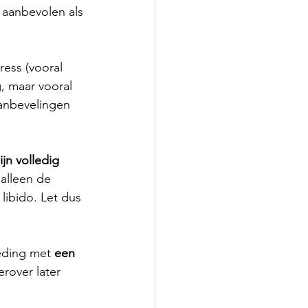
 aanbevolen als 
ess (vooral 
g, maar vooral 
aanbevelingen 
ijn volledig 
alleen de 
libido. Let dus 
eding met 
een 
erover later 