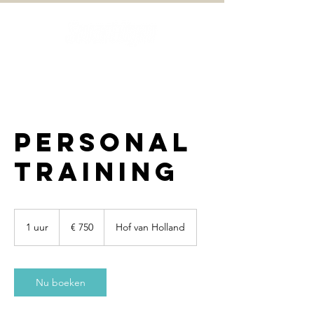
Personal
Training
750
euro
1 uur
1
€ 750
Hof van Holland
u
u
Nu boeken