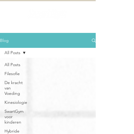
Blog
All Posts
All Posts
Filesofie
De kracht
van
Voeding
Kinesiologie
SwartGym
voor
kinderen
Hybride