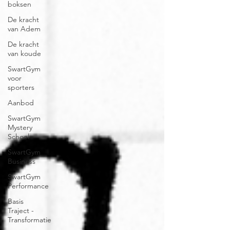
boksen
De kracht
van Adem
De kracht
van koude
SwartGym
voor
sporters
Aanbod
SwartGym
Mystery
School
SwartGym
Business
SwartGym
Performance
Basis
Traject -
Transformatie