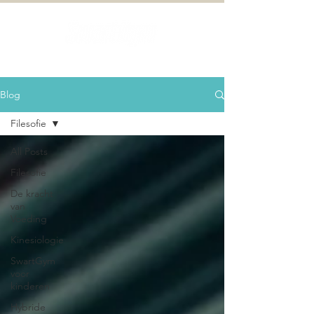
Blog
Filesofie
All Posts
Filesofie
De kracht
van
Voeding
Kinesiologie
SwartGym
voor
kinderen
Hybride