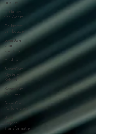
boksen
De kracht
van Adem
De kracht
van koude
SwartGym
voor
sporters
Aanbod
SwartGym
Mystery
School
SwartGym
Business
SwartGym
Performance
Basis
Traject -
Transformatie