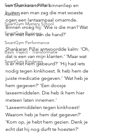
SwartGym voor sporters
van Shankaran Pillai binnenliep en 
buiten een man zag die met woeste 
Aanbod
ogen een lantaarnpaal omarmde. 
SwartGym Mystery School
Binnen vroeg hij: 'Wie is die man? Wat 
SwartGym Business
is er met hem aan de hand?' 
SwartGym Performance
Shankaran Pillai antwoordde kalm: 'Oh, 
Basis Traject - Transformatie
dat is een van mijn klanten.' 'Maar wat 
SwartGym Kinderen
is er met hem gebeurd?' 'Hij had iets 
nodig tegen kinkhoest. Ik heb hem de 
juiste medicatie gegeven.' 'Wat heb je 
hem gegeven?' 'Een doosje 
laxeermiddelen. Die heb ik hem hier 
meteen laten innemen.' 
'Laxeermiddelen tegen kinkhoest! 
Waarom heb je hem dat gegeven?' 
'Kom op, je hebt hem gezien. Denk je 
echt dat hij nog durft te hoesten?' 