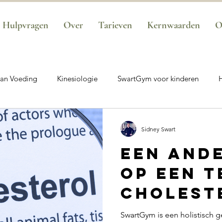
Hulpvragen
Over
Tarieven
Kernwaarden
O
van Voeding
Kinesiologie
SwartGym voor kinderen
ht van koude
SwartGym voor sporters
Aanbod
Swar
Sidney Swart
Een ande
m Performance
Basis Traject - Transformatie
SwartGym K
op een t
cholest
alte
SwartGym is een holistisch 