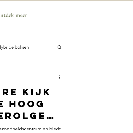
ntdek meer
Hybride boksen
tGym Mystery School
re kijk
inderen
e hoog
erolgeh
gezondheidscentrum en biedt