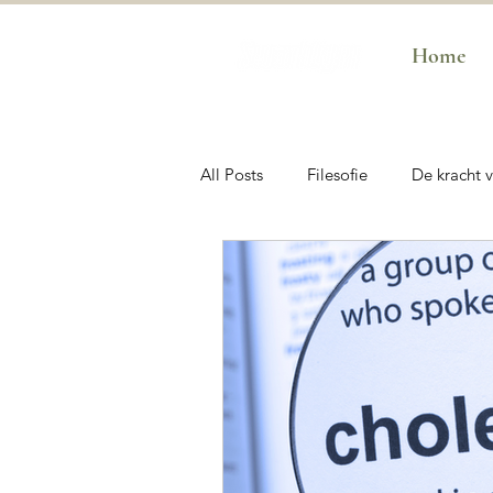
Home
All Posts
Filesofie
De kracht 
De kracht van Adem
De krac
SwartGym Business
SwartGy