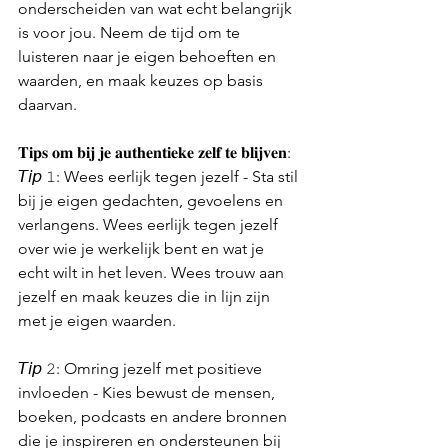
onderscheiden van wat echt belangrijk 
is voor jou. Neem de tijd om te 
luisteren naar je eigen behoeften en 
waarden, en maak keuzes op basis 
daarvan.
𝐓𝐢𝐩𝐬 𝐨𝐦 𝐛𝐢𝐣 𝐣𝐞 𝐚𝐮𝐭𝐡𝐞𝐧𝐭𝐢𝐞𝐤𝐞 𝐳𝐞𝐥𝐟 𝐭𝐞 𝐛𝐥𝐢𝐣𝐯𝐞𝐧:
𝘛𝘪𝘱 𝟷: Wees eerlijk tegen jezelf - Sta stil 
bij je eigen gedachten, gevoelens en 
verlangens. Wees eerlijk tegen jezelf 
over wie je werkelijk bent en wat je 
echt wilt in het leven. Wees trouw aan 
jezelf en maak keuzes die in lijn zijn 
met je eigen waarden.
𝘛𝘪𝘱 𝟸: Omring jezelf met positieve 
invloeden - Kies bewust de mensen, 
boeken, podcasts en andere bronnen 
die je inspireren en ondersteunen bij 