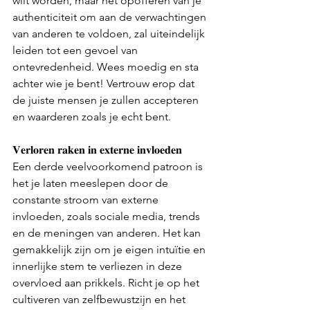
wilt worden, maar het opofferen van je 
authenticiteit om aan de verwachtingen 
van anderen te voldoen, zal uiteindelijk 
leiden tot een gevoel van 
ontevredenheid. Wees moedig en sta 
achter wie je bent! Vertrouw erop dat 
de juiste mensen je zullen accepteren 
en waarderen zoals je echt bent.
𝐕𝐞𝐫𝐥𝐨𝐫𝐞𝐧 𝐫𝐚𝐤𝐞𝐧 𝐢𝐧 𝐞𝐱𝐭𝐞𝐫𝐧𝐞 𝐢𝐧𝐯𝐥𝐨𝐞𝐝𝐞𝐧
Een derde veelvoorkomend patroon is 
het je laten meeslepen door de 
constante stroom van externe 
invloeden, zoals sociale media, trends 
en de meningen van anderen. Het kan 
gemakkelijk zijn om je eigen intuïtie en 
innerlijke stem te verliezen in deze 
overvloed aan prikkels. Richt je op het 
cultiveren van zelfbewustzijn en het 