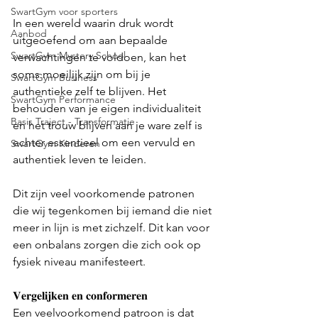
SwartGym voor sporters
In een wereld waarin druk wordt 
Aanbod
uitgeoefend om aan bepaalde 
SwartGym Mystery School
verwachtingen te voldoen, kan het 
soms moeilijk zijn om bij je 
SwartGym Business
authentieke zelf te blijven. Het 
SwartGym Performance
behouden van je eigen individualiteit 
Basis Traject - Transformatie
en het trouw blijven aan je ware zelf is 
echter essentieel om een vervuld en 
SwartGym Kinderen
authentiek leven te leiden. 
Dit zijn veel voorkomende patronen 
die wij tegenkomen bij iemand die niet 
meer in lijn is met zichzelf. Dit kan voor 
een onbalans zorgen die zich ook op 
fysiek niveau manifesteert. 
𝐕𝐞𝐫𝐠𝐞𝐥𝐢𝐣𝐤𝐞𝐧 𝐞𝐧 𝐜𝐨𝐧𝐟𝐨𝐫𝐦𝐞𝐫𝐞𝐧
Een veelvoorkomend patroon is dat 