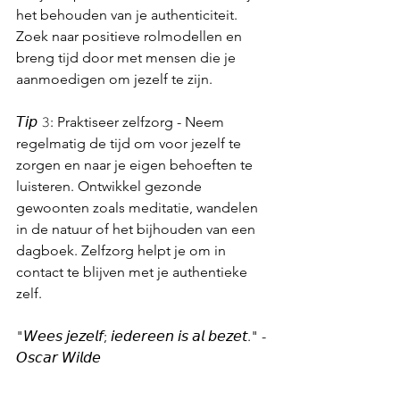
het behouden van je authenticiteit. 
Zoek naar positieve rolmodellen en 
breng tijd door met mensen die je 
aanmoedigen om jezelf te zijn.
𝘛𝘪𝘱 𝟹: Praktiseer zelfzorg - Neem 
regelmatig de tijd om voor jezelf te 
zorgen en naar je eigen behoeften te 
luisteren. Ontwikkel gezonde 
gewoonten zoals meditatie, wandelen 
in de natuur of het bijhouden van een 
dagboek. Zelfzorg helpt je om in 
contact te blijven met je authentieke 
zelf.
"𝘞𝘦𝘦𝘴 𝘫𝘦𝘻𝘦𝘭𝘧; 𝘪𝘦𝘥𝘦𝘳𝘦𝘦𝘯 𝘪𝘴 𝘢𝘭 𝘣𝘦𝘻𝘦𝘵." - 
𝘖𝘴𝘤𝘢𝘳 𝘞𝘪𝘭𝘥𝘦