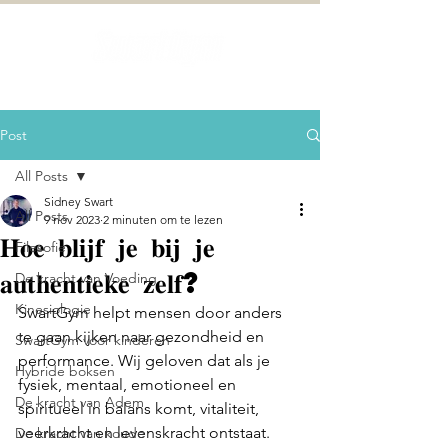
Post
All Posts
Sidney Swart
All Posts
9 nov 2023
2 minuten om te lezen
𝐇𝐨𝐞 𝐛𝐥𝐢𝐣𝐟 𝐣𝐞 𝐛𝐢𝐣 𝐣𝐞
Filesofie
𝐚𝐮𝐭𝐡𝐞𝐧𝐭𝐢𝐞𝐤𝐞 𝐳𝐞𝐥𝐟?
De kracht van Voeding
Kinesiologie
SwartGym helpt mensen door anders 
te gaan kijken naar gezondheid en 
SwartGym voor kinderen
performance. Wij geloven dat als je 
Hybride boksen
fysiek, mentaal, emotioneel en 
De kracht van Adem
spiritueel in balans komt, vitaliteit, 
veerkracht en levenskracht ontstaat. 
De kracht van koude