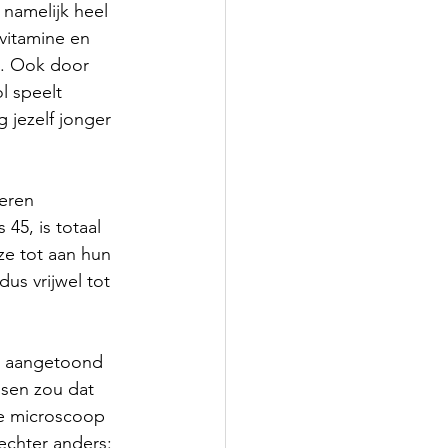
 namelijk heel 
 vitamine en 
d. Ook door 
l speelt 
jezelf jonger 
weren 
 45, is totaal 
ze tot aan hun 
us vrijwel tot 
n aangetoond 
nsen zou dat 
de microscoop 
echter anders: 