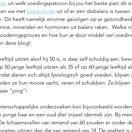
gie
 uit welk voedingspatroon bij jou het beste past dit is
ten we met 
kinesiologie
 uit of er een disbalans is tussen
. Dit heeft namelijk enorme gevolgen op je gezondhei
amine, mineralen en hormonen uit balans raken.  Welke ro
ouderingsproces en hoe kun je door middel van voeding 
in deze blog!
eftijd uitziet alsof hij 50 is, is daar zelf schuldig aan, be
50-jarige leeftijd uitzien als 35 of op 60-jarige leeftijd als
t dieren zich altijd fysiologisch goed voeden, blijven 
en ze hun mooie vacht, veren of schubben. Ze blijven d
fase "jong"! 
etenschappelijke onderzoeken kon bijvoorbeeld worde
 jonge haai en een oud dier vrijwel identiek zijn. Bij me
 De lichaamscellen van iemand van 60 zouden er onder 
oeten uitzien dan die van iemand van 18. De realiteit is 