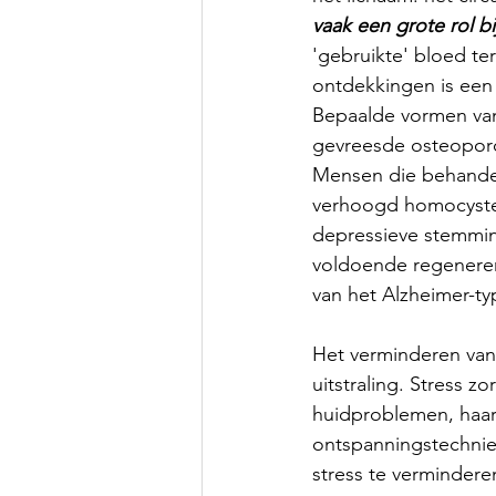
vaak een grote rol bi
'gebruikte' bloed te
ontdekkingen is een
Bepaalde vormen van
gevreesde osteoporos
Mensen die behandel
verhoogd homocysteï
depressieve stemmi
voldoende regenerere
van het Alzheimer-t
Het verminderen van
uitstraling. Stress z
huidproblemen, haaru
ontspanningstechniek
stress te verminderen