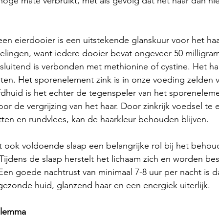
 hoge mate verbruikt, met als gevolg dat het haar dan ni
 eierdooier is een uitstekende glanskuur voor het haar
lingen, want iedere dooier bevat ongeveer 50 milligram
itsluitend is verbonden met methionine of cystine. Het haa
k eten. Het sporenelement zink is in onze voeding zelden
dhuid is het echter de tegenspeler van het sporeneleme
oor de vergrijzing van het haar. Door zinkrijk voedsel te e
ten en rundvlees, kan de haarkleur behouden blijven.
 ook voldoende slaap een belangrijke rol bij het behou
. Tijdens de slaap herstelt het lichaam zich en worden b
Een goede nachtrust van minimaal 7-8 uur per nacht is 
gezonde huid, glanzend haar en een energiek uiterlijk.
ilemma 