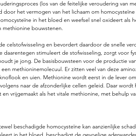
uderingsproces (los van de feitelijke veroudering van m
d door het vermogen van het lichaam om homocysteïne 
mocysteïne in het bloed en weefsel snel oxideert als het
ijn methionine bouwstenen. 
e celstofwisseling en bevordert daardoor de snelle ver
e daarentegen stimuleert de stofwisseling, zorgt voor fy
houdt je jong. De basisbouwsteen voor de productie va
s een methioninemolecuul. Er zitten veel van deze aminoz
 knoflook en uien. Methionine wordt eerst in de lever om
olgens naar de afzonderlijke cellen geleid. Daar wordt 
t en vrijgemaakt als het vitale methionine, met behulp va
 
tewel beschadigde homocysteïne kan aanzienlijke schade
culeert in het bloed, beschadigt de gevoelige aderwande