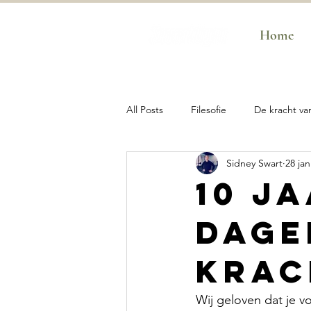
Home
All Posts
Filesofie
De kracht va
Sidney Swart
28 ja
De kracht van Adem
De krach
10 j
dage
SwartGym Business
SwartGym
krac
Wij geloven dat je v