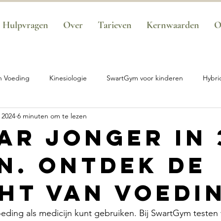
Hulpvragen
Over
Tarieven
Kernwaarden
O
n Voeding
Kinesiologie
SwartGym voor kinderen
Hybri
n 2024
6 minuten om te lezen
t van koude
SwartGym voor sporters
Aanbod
SwartGy
aar jonger in 
n. Ontdek de
 Performance
Basis Traject - Transformatie
SwartGym Kinde
ht van voedi
oeding als medicijn kunt gebruiken. Bij SwartGym testen