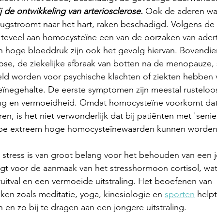
j de ontwikkeling van arteriosclerose.
 Ook de aderen waa
rugstroomt naar het hart, raken beschadigd. Volgens de
 teveel aan homocysteïne een van de oorzaken van ader
 hoge bloeddruk zijn ook het gevolg hiervan. Bovendie
e, de ziekelijke afbraak van botten na de menopauze, s
d worden voor psychische klachten of ziekten hebben 
negehalte. De eerste symptomen zijn meestal rusteloos
ng en vermoeidheid. Omdat homocysteïne voorkomt dat
n, is het niet verwonderlijk dat bij patiënten met 'seni
ype extreem hoge homocysteïnewaarden kunnen worden 
 stress is van groot belang voor het behouden van een 
orgt voor de aanmaak van het stresshormoon cortisol, wat
itval en een vermoeide uitstraling. Het beoefenen van 
en zoals meditatie, yoga, kinesiologie en 
sporten
 help
 en zo bij te dragen aan een jongere uitstraling.