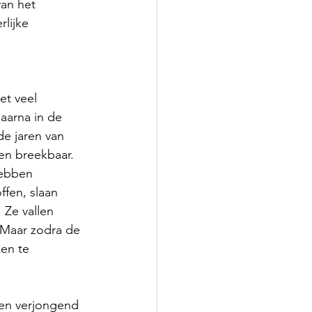
van het 
lijke 
t veel 
daarna in de 
de jaren van 
 en breekbaar. 
hebben 
ffen, slaan 
 Ze vallen 
 Maar zodra de 
en te 
en verjongend 