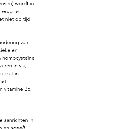
ensen) wordt in 
terug te 
 niet op tijd 
oudering van 
sieke en 
n homocysteïne 
uren in vis, 
gezet in 
het 
n vitamine B6, 
 aanrichten in 
n en 
speelt 