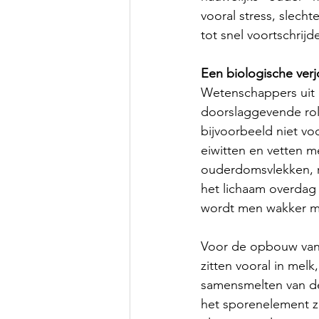
vooral stress, slecht
tot snel voortschrij
Een biologische ver
Wetenschappers uit d
doorslaggevende rol t
bijvoorbeeld niet vo
eiwitten en vetten m
ouderdomsvlekken, ri
het lichaam overdag b
wordt men wakker me
Voor de opbouw van b
zitten vooral in melk
samensmelten van de
het sporenelement z