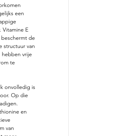
oorkomen 
elijks een 
sappige 
. Vitamine E 
e beschermt de 
e structuur van 
 hebben vrije 
rom te 
 onvolledig is 
door. Op die 
adigen. 
hionine en 
ieve 
rm van 