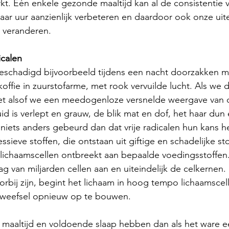
rkt. Eén enkele gezonde maaltijd kan al de consistentie 
aar uur aanzienlijk verbeteren en daardoor ook onze uiter
k veranderen. 
icalen 
eschadigd bijvoorbeeld tijdens een nacht doorzakken me
koffie in zuurstofarme, met rook vervuilde lucht. Als we 
t het alsof we een meedogenloze versnelde weergave van 
id is verlept en grauw, de blik mat en dof, het haar dun
er niets anders gebeurd dan dat vrije radicalen hun kans 
ieve stoffen, die ontstaan uit giftige en schadelijke sto
e lichaamscellen ontbreekt aan bepaalde voedingsstoffen.
g van miljarden cellen aan en uiteindelijk de celkernen.
rbij zijn, begint het lichaam in hoog tempo lichaamscell
weefsel opnieuw op te bouwen. 
maaltijd en voldoende slaap hebben dan als het ware e