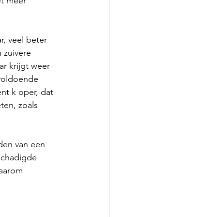
et meer 
, veel beter 
 zuivere 
r krijgt weer 
 voldoende 
nt k oper, dat 
ten, zoals 
den van een 
eschadigde 
daarom 