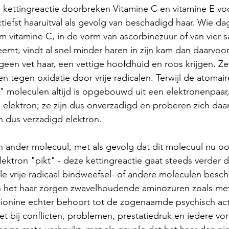
ke kettingreactie doorbreken Vitamine C en vitamine E v
tiefst haaruitval als gevolg van beschadigd haar. Wie dag
am vitamine C, in de vorm van ascorbinezuur of van vier 
eemt, vindt al snel minder haren in zijn kam dan daarvoor
geen vet haar, een vettige hoofdhuid en roos krijgen. Z
 tegen oxidatie door vrije radicalen. Terwijl de atomair
 moleculen altijd is opgebouwd uit een elektronenpaar,
n elektron; ze zijn dus onverzadigd en proberen zich daa
n dus verzadigd elektron. 
n ander molecuul, met als gevolg dat dit molecuul nu ook
ektron "pikt" - deze kettingreactie gaat steeds verder 
e vrije radicaal bindweefsel- of andere moleculen besch
n het haar zorgen zwavelhoudende aminozuren zoals met
ionine echter behoort tot de zogenaamde psychisch act
t bij conflicten, problemen, prestatiedruk en iedere vo