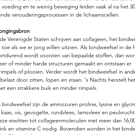
e voeding en te weinig beweging leiden vaak al na het 30
dende verouderingsprocessen in de lichaamscellen. 
jongingsbron
e Verenigde Staten schrijven aan collageen, het bindwe
oe als we er jong willen uitzien. Als bindweefsel in de 
ortdurend wordt voorzien van bepaalde stoffen, dan wor
eer of minder harde structuren gemaakt en ontstaan er 
mpels of plooien. Verder wordt het bindweefsel in and
elast door zitten, lopen en staan. 's Nachts herstelt he
t een strakkere buik en minder rimpels. 
indweefsel zijn de aminozuren proline, lysine en glycin
, kaas, vis, gevogelte, rundvlees, lamsvlees en peulvruch
ze eiwitten tot collageenmoleculen met meer dan 16.00
ink en vitamine C nodig. Bovendien worden in het bindw