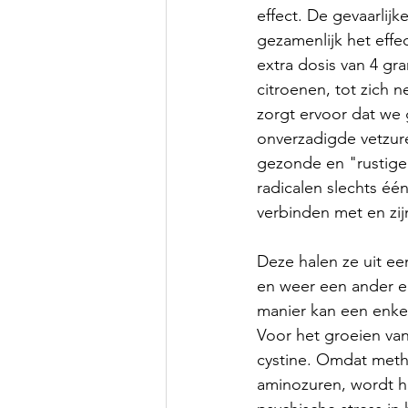
effect. De gevaarlij
gezamenlijk het effec
extra dosis van 4 gr
citroenen, tot zich n
zorgt ervoor dat we 
onverzadigde vetzuren
gezonde en "rustige"
radicalen slechts éé
verbinden met en zij
Deze halen ze uit ee
en weer een ander el
manier kan een enkel
Voor het groeien va
cystine. Omdat meth
aminozuren, wordt he