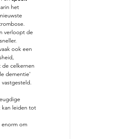
rin het 
 nieuwste 
trombose. 
n verloopt de 
neller. 
vaak ook een 
heid, 
 de celkernen 
ele dementie' 
vastgesteld. 
jeugdige 
 kan leiden tot 
t enorm om 