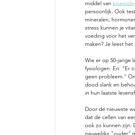
middel van 
kinesiolo
persoonlijk. Ook tes
mineralen, hormonen
stress kunnen je vit
voeding voor het ver
maken? Je leest het 
Wie er op 50-jarige le
fysiologen. En: "Er op 
geen probleem." Omda
dood slank en behoud
in hun laatste levens
Door de nieuwste w
dat de cellen van een
ook zo kunnen zijn.
nauwelijks "ouder" m