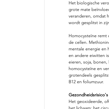
Het biologische vero
grote mate beïnvloe
veranderen, omdat ho
wordt gesplitst in z
Homocysteïne remt d
de cellen. Methionin
mentale energie en 
en andere eiwitten i
eieren, soja, bonen,
homocysteïne en verv
grotendeels gesplits
B12 en foliumzuur. 
Gezondheidsrisico's
Het geoxideerde, of
het lichaam: het cir