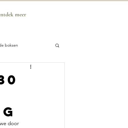
ntdek meer
de boksen
m Mystery School
30
ren
ng
 we door 