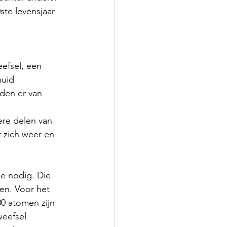
ste levensjaar 
efsel, een 
huid 
den er van 
ere delen van 
t zich weer en 
e nodig. Die 
ten. Voor het 
0 atomen zijn 
eefsel 