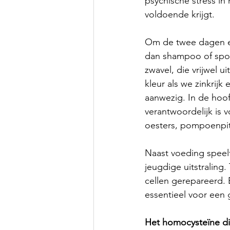
psychische stress in
voldoende krijgt. 
Om de twee dagen een
dan shampoo of spoe
zwavel, die vrijwel u
kleur als we zinkrij
aanwezig. In de hoof
verantwoordelijk is v
oesters, pompoenpit
Naast voeding speelt
jeugdige uitstraling
cellen gerepareerd. 
essentieel voor een 
Het homocysteïne d