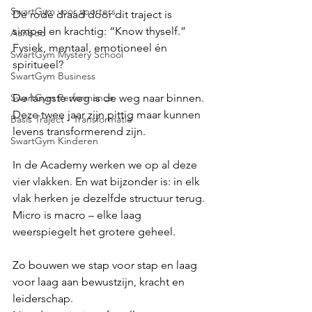
SwartGym voor sporters
De rode draad door dit traject is 
simpel en krachtig: “Know thyself.” 
Aanbod
Fysiek, mentaal, emotioneel én 
SwartGym Mystery School
spiritueel?
SwartGym Business
SwartGym Performance
De langste weg is de weg naar binnen. 
Deze twee jaar zijn pittig maar kunnen 
Basis Traject - Transformatie
levens transformerend zijn.
SwartGym Kinderen
In de Academy werken we op al deze 
vier vlakken. En wat bijzonder is: in elk 
vlak herken je dezelfde structuur terug.
Micro is macro – elke laag 
weerspiegelt het grotere geheel.
Zo bouwen we stap voor stap en laag 
voor laag aan bewustzijn, kracht en 
leiderschap.