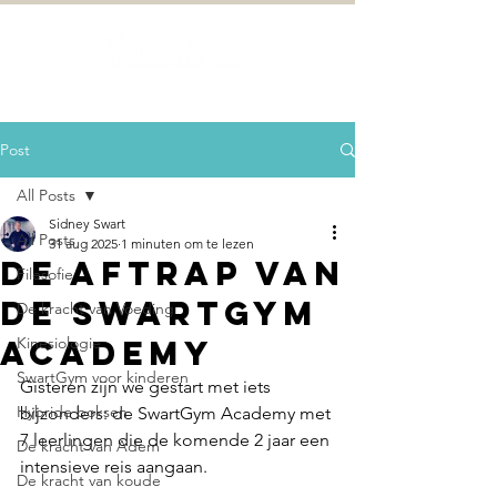
Post
All Posts
Sidney Swart
All Posts
31 aug 2025
1 minuten om te lezen
De aftrap van
Filesofie
de SwartGym
De kracht van Voeding
Academy
Kinesiologie
SwartGym voor kinderen
Gisteren zijn we gestart met iets 
Hybride boksen
bijzonders: de SwartGym Academy met 
7 leerlingen die de komende 2 jaar een 
De kracht van Adem
intensieve reis aangaan.
De kracht van koude